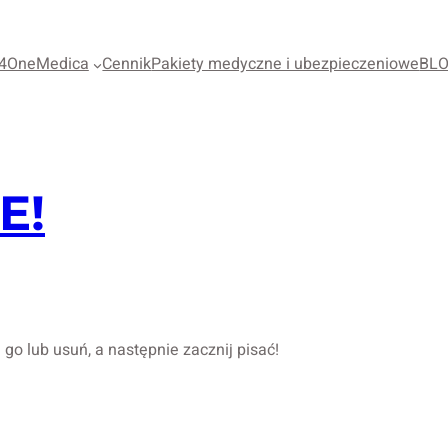
4OneMedica
Cennik
Pakiety medyczne i ubezpieczeniowe
BL
E!
go lub usuń, a następnie zacznij pisać!