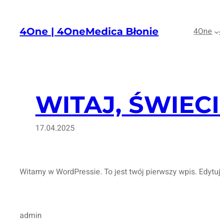
Przejdź
do
4One | 4OneMedica Błonie
4One
treści
WITAJ, ŚWIECI
17.04.2025
Witamy w WordPressie. To jest twój pierwszy wpis. Edytuj 
admin