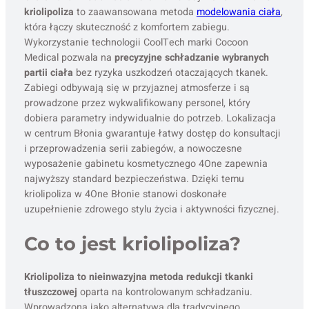
kriolipoliza
to zaawansowana metoda
modelowania ciała
,
która łączy skuteczność z komfortem zabiegu.
Wykorzystanie technologii CoolTech marki Cocoon
Medical pozwala na
precyzyjne schładzanie wybranych
partii ciała
bez ryzyka uszkodzeń otaczających tkanek.
Zabiegi odbywają się w przyjaznej atmosferze i są
prowadzone przez wykwalifikowany personel, który
dobiera parametry indywidualnie do potrzeb. Lokalizacja
w centrum Błonia gwarantuje łatwy dostęp do konsultacji
i przeprowadzenia serii zabiegów, a nowoczesne
wyposażenie gabinetu kosmetycznego 4One zapewnia
najwyższy standard bezpieczeństwa. Dzięki temu
kriolipoliza w 4One Błonie stanowi doskonałe
uzupełnienie zdrowego stylu życia i aktywności fizycznej.
Co to jest kriolipoliza?
Kriolipoliza to nieinwazyjna metoda redukcji tkanki
tłuszczowej
oparta na kontrolowanym schładzaniu.
Wprowadzona jako alternatywa dla tradycyjnego