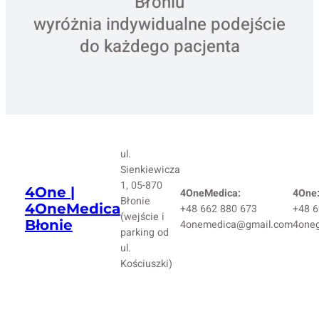
Błoniu
wyróżnia indywidualne podejście
do każdego pacjenta
ul.
Sienkiewicza
1, 05-870
4One |
4OneMedica:
4One
Błonie
4OneMedica
+48 662 880 673
+48 6
(wejście i
Błonie
4onemedica@gmail.com
4one
parking od
ul.
Kościuszki)