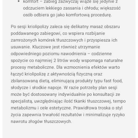
komfort – zabieg zazwyczaj wiąże się jedynie z
odczuciem lekkiego zassania i chłodu; większość
osób odbiera go jako komfortową procedurę.
Po sesji kriolipolizy zaleca się delikatny masaż obszaru
poddawanego zabiegowi, co wspiera rozbijanie
zamrożonych komórek tłuszczowych i przyspiesza ich
usuwanie. Kluczowe jest również utrzymanie
odpowiedniego poziomu nawodnienia – codzienne
spożycie co najmniej 2 litrów wody wspomaga naturalne
procesy metaboliczne. Dla wzmocnienia efektów warto
łączyć kriolipolizę z aktywnością fizyczną oraz
zbilansowaną dietą, eliminującą produkty typu fast food,
słodycze i słodkie napoje. W razie potrzeby plan sesji
może być dostosowany indywidualnie po konsultacji ze
specjalistą, uwzględniając ilość tkanki tłuszczowej, tempo
metabolizmu i cele estetyczne. Prawidłowa troska o styl
życia zapewnia trwałość rezultatów i minimalizuje ryzyko
nawrotu złogów tłuszczowych.