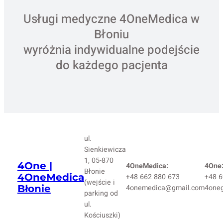
Usługi medyczne 4OneMedica w
Błoniu
wyróżnia indywidualne podejście
do każdego pacjenta
ul.
Sienkiewicza
1, 05-870
4One |
4OneMedica:
4One
Błonie
4OneMedica
+48 662 880 673
+48 6
(wejście i
Błonie
4onemedica@gmail.com
4one
parking od
ul.
Kościuszki)