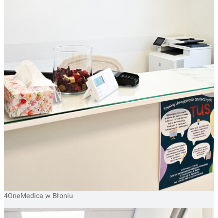
4OneMedica w Błoniu