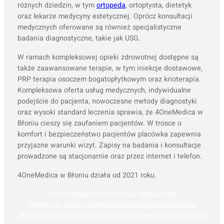
różnych dziedzin, w tym
ortopeda
, ortoptysta, dietetyk
oraz lekarze medycyny estetycznej. Oprócz konsultacji
medycznych oferowane są również specjalistyczne
badania diagnostyczne, takie jak USG.
W ramach kompleksowej opieki zdrowotnej dostępne są
także zaawansowane terapie, w tym iniekcje dostawowe,
PRP terapia osoczem bogatopłytkowym oraz krioterapia.
Kompleksowa oferta usług medycznych, indywidualne
podejście do pacjenta, nowoczesne metody diagnostyki
oraz wysoki standard leczenia sprawia, że 4OneMedica w
Błoniu cieszy się zaufaniem pacjentów. W trosce o
komfort i bezpieczeństwo pacjentów placówka zapewnia
przyjazne warunki wizyt. Zapisy na badania i konsultacje
prowadzone są stacjonarnie oraz przez internet i telefon.
4OneMedica w Błoniu działa od 2021 roku.
Fizjoterapia
Dietetyk
Analiza składu ciała
Medycyna estetyczna
KOBIDO
Radiolog
USG
Ortopeda
Wkładki ortopedyczne
Psycholog
TUS
Diagnoza ortoptyczna