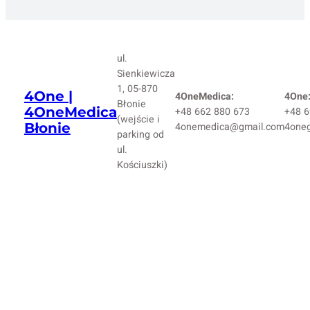
ul.
Sienkiewicza
1, 05-870
4One |
4OneMedica:
4One
Błonie
4OneMedica
+48 662 880 673
+48 6
(wejście i
Błonie
4onemedica@gmail.com
4one
parking od
ul.
Kościuszki)