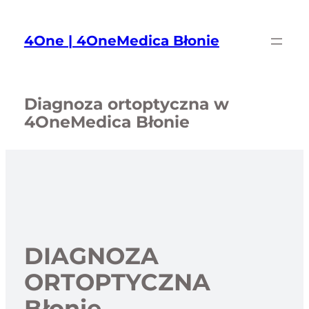
Przejdź
do
4One | 4OneMedica Błonie
treści
Diagnoza ortoptyczna w
4OneMedica Błonie
DIAGNOZA
ORTOPTYCZNA
Błonie