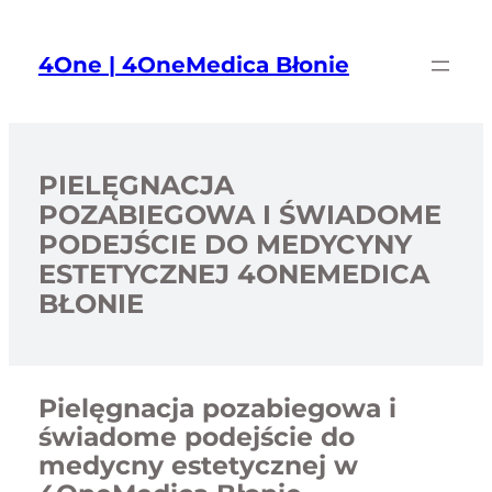
Przejdź
do
4One | 4OneMedica Błonie
treści
PIELĘGNACJA
POZABIEGOWA I ŚWIADOME
PODEJŚCIE DO MEDYCYNY
ESTETYCZNEJ 4ONEMEDICA
BŁONIE
Pielęgnacja pozabiegowa i
świadome podejście do
medycny estetycznej w