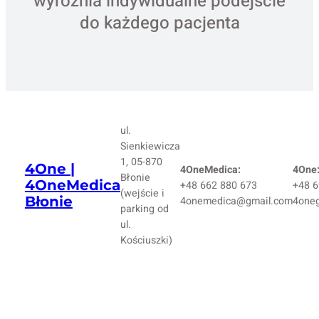
wyróżnia indywidualne podejście
do każdego pacjenta
ul.
Sienkiewicza
1, 05-870
4One |
4OneMedica:
4One
Błonie
4OneMedica
+48 662 880 673
+48 6
(wejście i
Błonie
4onemedica@gmail.com
4one
parking od
ul.
Kościuszki)