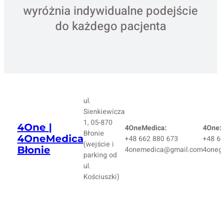
wyróżnia indywidualne podejście
do każdego pacjenta
ul.
Sienkiewicza
1, 05-870
4One |
4OneMedica:
4One
Błonie
4OneMedica
+48 662 880 673
+48 6
(wejście i
Błonie
4onemedica@gmail.com
4one
parking od
ul.
Kościuszki)