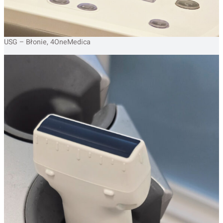
USG – Błonie, 4OneMedica