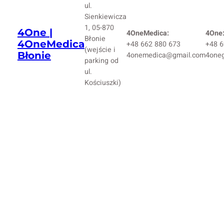
ul.
Sienkiewicza
1, 05-870
4One |
4OneMedica:
4One
Błonie
4OneMedica
+48 662 880 673
+48 6
(wejście i
Błonie
4onemedica@gmail.com
4one
parking od
ul.
Kościuszki)