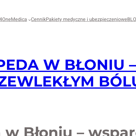
4OneMedica
Cennik
Pakiety medyczne i ubezpieczeniowe
BL
PEDA W BŁONIU 
RZEWLEKŁYM BÓL
 w Błoniu – wspar