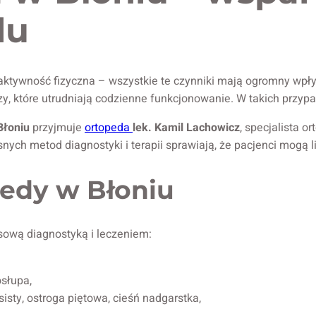
lu
 aktywność fizyczna – wszystkie te czynniki mają ogromny wp
zy, które utrudniają codzienne funkcjonowanie. W takich przypa
Błoniu
przyjmuje
ortopeda
lek. Kamil Lachowicz
, specjalista o
ych metod diagnostyki i terapii sprawiają, że pacjenci mogą l
edy w Błoniu
sową diagnostyką i leczeniem:
słupa,
isty, ostroga piętowa, cieśń nadgarstka,