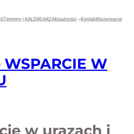
OG
Terminy | KALENDARZ
Aktualności
Kontakt
Rezerwacje
– WSPARCIE W
U
cie w urazach i