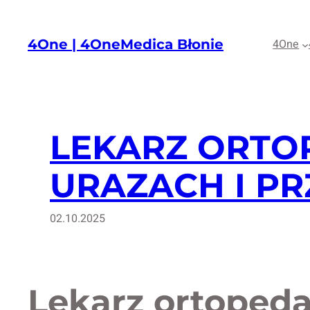
Przejdź
do
4One | 4OneMedica Błonie
4One
treści
LEKARZ ORTO
URAZACH I P
02.10.2025
Lekarz ortopeda