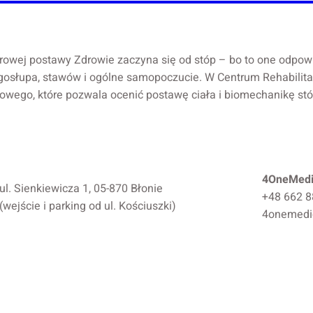
wej postawy Zdrowie zaczyna się od stóp – bo to one odpowiad
ęgosłupa, stawów i ogólne samopoczucie. W Centrum Rehabil
owego, które pozwala ocenić postawę ciała i biomechanikę st
4OneMedi
ul. Sienkiewicza 1, 05-870 Błonie
+48 662 8
(wejście i parking od ul. Kościuszki)
4onemedi