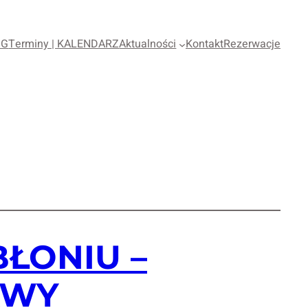
OG
Terminy | KALENDARZ
Aktualności
Kontakt
Rezerwacje
ŁONIU –
AWY