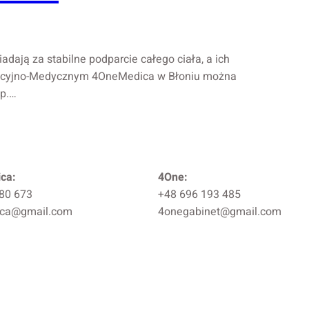
ają za stabilne podparcie całego ciała, a ich
itacyjno-Medycznym 4OneMedica w Błoniu można
óp.…
ca:
4One:
80 673
+48 696 193 485
ca@gmail.com
4onegabinet@gmail.com