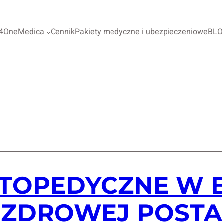
4OneMedica
Cennik
Pakiety medyczne i ubezpieczeniowe
BL
TOPEDYCZNE W B
 ZDROWEJ POST