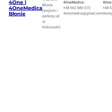
4One |
4OneMedica:
4One
Błonie
4OneMedica
+48 662 880 673
+48 6
(wejście i
Błonie
4onemedica@gmail.com
4one
parking od
ul.
Kościuszki)