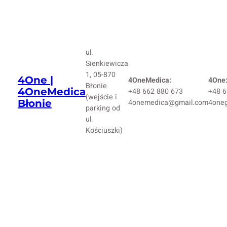
ul.
Sienkiewicza
1, 05-870
4One |
4OneMedica:
4One
Błonie
4OneMedica
+48 662 880 673
+48 6
(wejście i
Błonie
4onemedica@gmail.com
4one
parking od
ul.
Kościuszki)