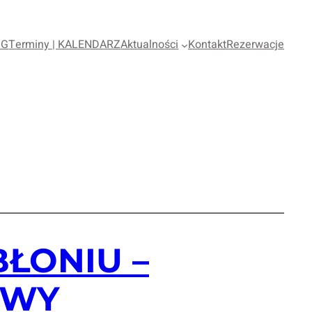
OG
Terminy | KALENDARZ
Aktualności
Kontakt
Rezerwacje
ŁONIU –
AWY