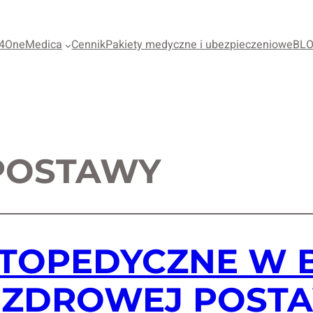
4OneMedica
Cennik
Pakiety medyczne i ubezpieczeniowe
BL
POSTAWY
TOPEDYCZNE W B
 ZDROWEJ POST