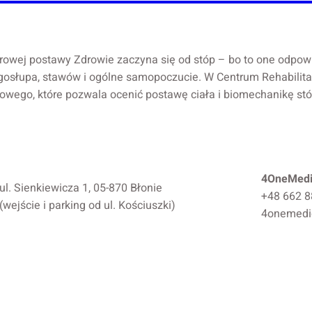
wej postawy Zdrowie zaczyna się od stóp – bo to one odpowiad
ęgosłupa, stawów i ogólne samopoczucie. W Centrum Rehabil
owego, które pozwala ocenić postawę ciała i biomechanikę st
4OneMedi
ul. Sienkiewicza 1, 05-870 Błonie
+48 662 8
(wejście i parking od ul. Kościuszki)
4onemedi