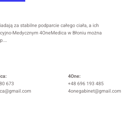
ają za stabilne podparcie całego ciała, a ich
itacyjno-Medycznym 4OneMedica w Błoniu można
óp.…
ca:
4One:
80 673
+48 696 193 485
ca@gmail.com
4onegabinet@gmail.com