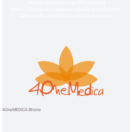
indywidualnej ortezy stóp CNC CAD/CAM
Uwagi i zalecenia do stosowania wkładek ortopedycznych
Zalecenia dla pacjentów chorujących na cukrzycę
4OneMEDICA Błonie