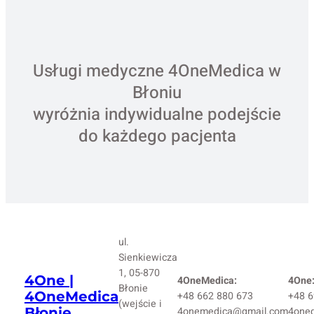
Usługi medyczne 4OneMedica w
Błoniu
wyróżnia indywidualne podejście
do każdego pacjenta
ul.
Sienkiewicza
1, 05-870
4One |
4OneMedica:
4One
Błonie
4OneMedica
+48 662 880 673
+48 6
(wejście i
Błonie
4onemedica@gmail.com
4one