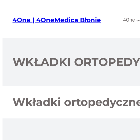
Przejdź
do
4One | 4OneMedica Błonie
4One
treści
WKŁADKI ORTOPED
Wkładki ortopedyczn