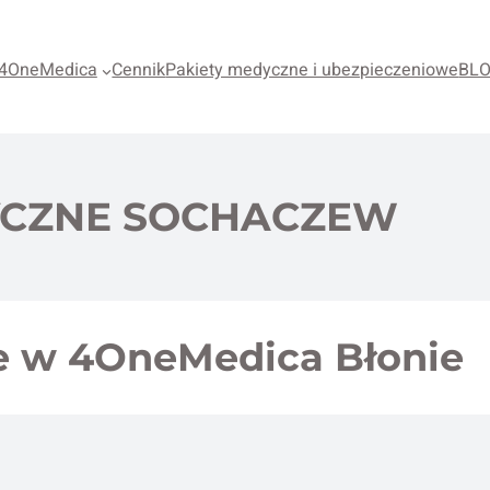
4OneMedica
Cennik
Pakiety medyczne i ubezpieczeniowe
BL
YCZNE SOCHACZEW
e w 4OneMedica Błonie