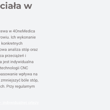
ciała w
czewa w 4OneMedica
rowiu. Ich wykonanie
a konkretnych
owa analiza stóp oraz
ca przeciążeń i
a jest indywidualna
technologii CNC
pasowanie wpływa na
zmniejszyć bóle stóp,
ych. Przy regularnym
 indywidualnej ortezy