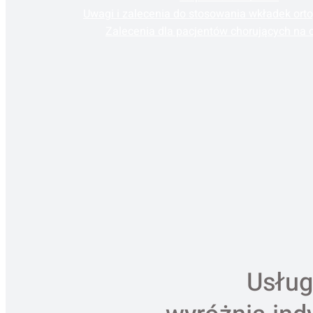
Uwagi i zalecenia do stosowania wkładek or
Zalecenia dla pacjentów chorujących na 
Usług