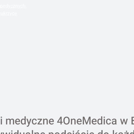
topedycznych
cukrzycę
i medyczne 4OneMedica w 