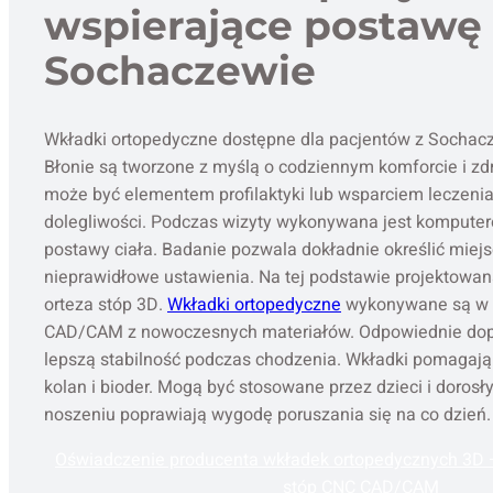
wspierające postawę 
Sochaczewie
Wkładki ortopedyczne dostępne dla pacjentów z Socha
Błonie są tworzone z myślą o codziennym komforcie i zd
może być elementem profilaktyki lub wsparciem leczeni
dolegliwości. Podczas wizyty wykonywana jest komputer
postawy ciała. Badanie pozwala dokładnie określić miejs
nieprawidłowe ustawienia. Na tej podstawie projektowan
orteza stóp 3D.
Wkładki ortopedyczne
wykonywane są w 
CAD/CAM z nowoczesnych materiałów. Odpowiednie do
lepszą stabilność podczas chodzenia. Wkładki pomagają 
kolan i bioder. Mogą być stosowane przez dzieci i dorosł
noszeniu poprawiają wygodę poruszania się na co dzień.
Oświadczenie producenta wkładek ortopedycznych 3D –
stóp CNC CAD/CAM