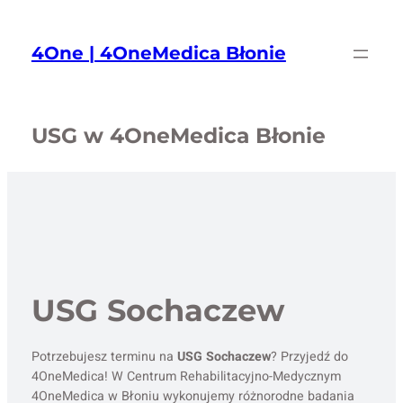
Przejdź
do
4One | 4OneMedica Błonie
treści
USG w 4OneMedica Błonie
USG Sochaczew
Potrzebujesz terminu na
USG Sochaczew
? Przyjedź do
4OneMedica! W Centrum Rehabilitacyjno-Medycznym
4OneMedica w Błoniu wykonujemy różnorodne badania