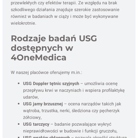
przewlekłych czy efektów terapii. Ze względu na brak
szkodliwego działania znajduje szerokie zastosowanie
również w badaniach w ciąży i może być wykonywane
wielokrotnie.
Rodzaje badań USG
dostępnych w
4OneMedica
W naszej placówce oferujemy m.in.:
USG Doppler tętnic szyjnych
– umożliwia ocenę
przepływu krwi w naczyniach i wspiera profilaktykę
udarów,
USG jamy brzusznej
– ocena narządów takich jak
wątroba, trzustka, nerki, śledziona czy pęcherzyk
żółciowy,
USG tarczycy
– badanie pozwalające wykryć
nieprawidłowości w budowie i funkcji gruczołu,
USG węzłów chłonnych
– pozwala określić strukturę