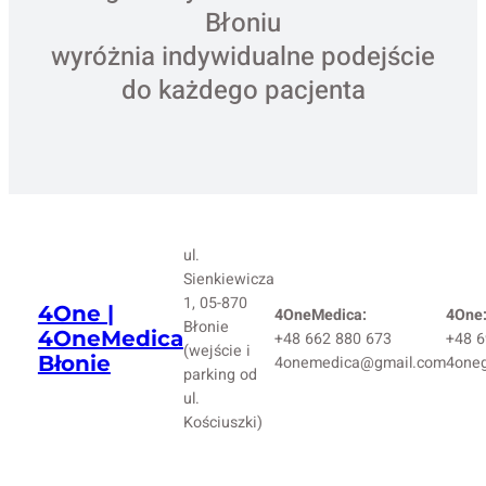
Błoniu
wyróżnia indywidualne podejście
do każdego pacjenta
ul.
Sienkiewicza
1, 05-870
4One |
4OneMedica:
4One
Błonie
4OneMedica
+48 662 880 673
+48 6
(wejście i
Błonie
4onemedica@gmail.com
4one
parking od
ul.
Kościuszki)