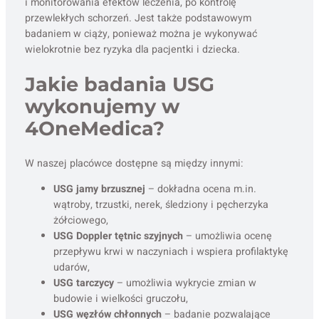
i monitorowania efektów leczenia, po kontrolę
przewlekłych schorzeń. Jest także podstawowym
badaniem w ciąży, ponieważ można je wykonywać
wielokrotnie bez ryzyka dla pacjentki i dziecka.
Jakie badania USG
wykonujemy w
4OneMedica?
W naszej placówce dostępne są między innymi:
USG jamy brzusznej
– dokładna ocena m.in.
wątroby, trzustki, nerek, śledziony i pęcherzyka
żółciowego,
USG Doppler tętnic szyjnych
– umożliwia ocenę
przepływu krwi w naczyniach i wspiera profilaktykę
udarów,
USG tarczycy
– umożliwia wykrycie zmian w
budowie i wielkości gruczołu,
USG węzłów chłonnych
– badanie pozwalające