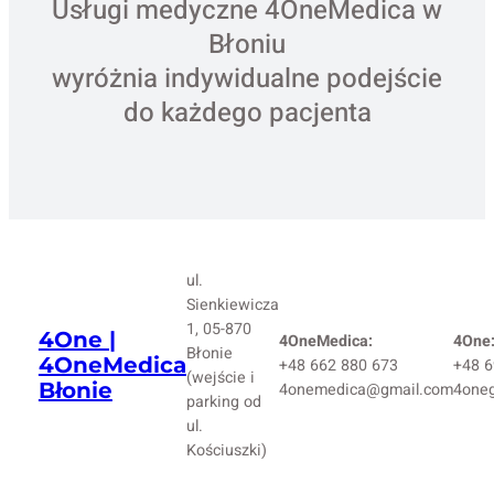
Usługi medyczne 4OneMedica w
Błoniu
wyróżnia indywidualne podejście
do każdego pacjenta
ul.
Sienkiewicza
1, 05-870
4One |
4OneMedica:
4One
Błonie
4OneMedica
+48 662 880 673
+48 6
(wejście i
Błonie
4onemedica@gmail.com
4one
parking od
ul.
Kościuszki)