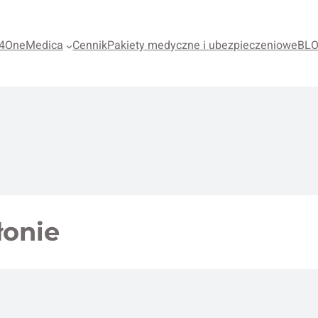
4OneMedica
Cennik
Pakiety medyczne i ubezpieczeniowe
BL
onie