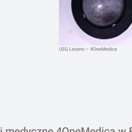
USG Leszno – 4OneMedica
i medyczne 4OneMedica w 