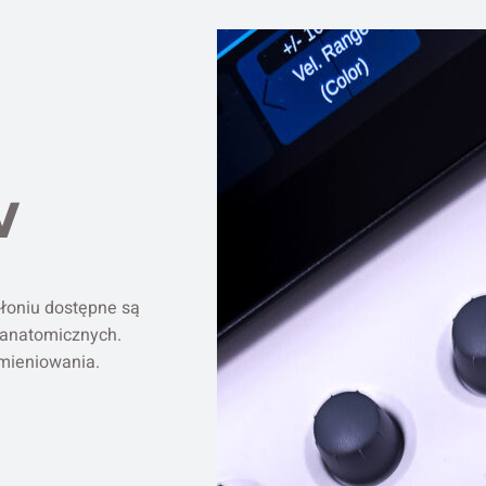
w
łoniu dostępne są
r anatomicznych.
omieniowania.