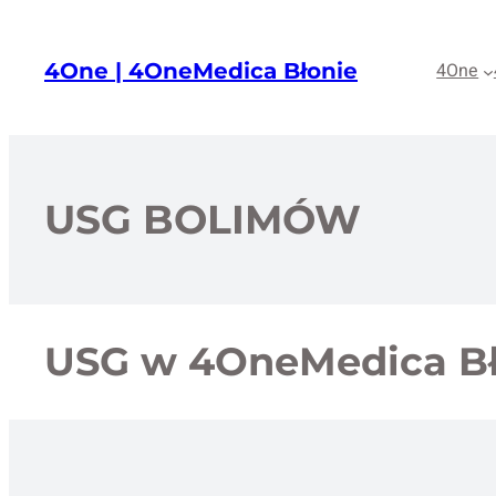
Przejdź
do
4One | 4OneMedica Błonie
4One
treści
USG BOLIMÓW
USG w 4OneMedica Bł