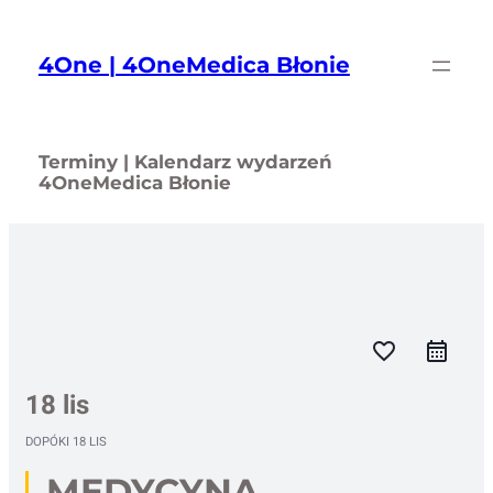
Przejdź
do
4One | 4OneMedica Błonie
treści
Terminy | Kalendarz wydarzeń
4OneMedica Błonie
favorite_border
18 lis
DOPÓKI
18 LIS
MEDYCYNA