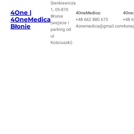
Sienkiewicza
1, 05-870
4One |
4OneMedica:
4One
Błonie
4OneMedica
+48 662 880 673
+48 6
(wejście i
Błonie
4onemedica@gmail.com
4one
parking od
ul.
Kościuszki)