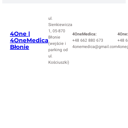
ul.
Sienkiewicza
1, 05-870
4One |
4OneMedica:
4One
Błonie
4OneMedica
+48 662 880 673
+48 6
(wejście i
Błonie
4onemedica@gmail.com
4one
parking od
ul.
Kościuszki)