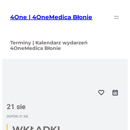
Przejdź
do
4One | 4OneMedica Błonie
treści
Terminy | Kalendarz wydarzeń
4OneMedica Błonie
favorite_border
21 sie
DOPÓKI
21 SIE
WKŁADKI