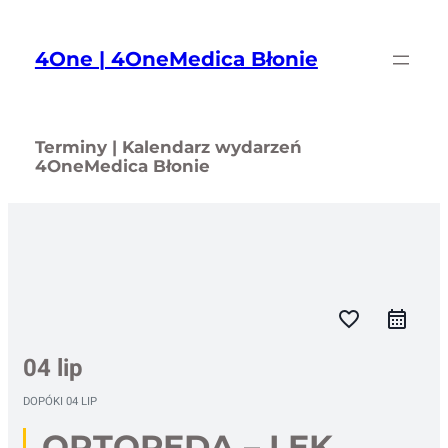
Przejdź
do
4One | 4OneMedica Błonie
treści
Terminy | Kalendarz wydarzeń
4OneMedica Błonie
favorite_border
04 lip
DOPÓKI
04 LIP
ORTOPEDA – LEK.