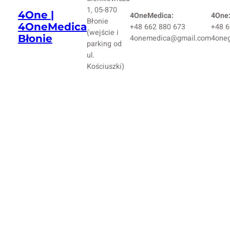
1, 05-870
4One |
4OneMedica:
4One
Błonie
4OneMedica
+48 662 880 673
+48 6
(wejście i
Błonie
4onemedica@gmail.com
4one
parking od
ul.
Kościuszki)