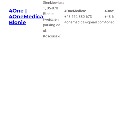
Sienkiewicza
1, 05-870
4One |
4OneMedica:
4One
Błonie
4OneMedica
+48 662 880 673
+48 6
(wejście i
Błonie
4onemedica@gmail.com
4one
parking od
ul.
Kościuszki)