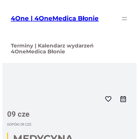
Przejdź
do
4One | 4OneMedica Błonie
treści
Terminy | Kalendarz wydarzeń
4OneMedica Błonie
favorite_border
09 cze
DOPÓKI
09 CZE
MEDYCYNA