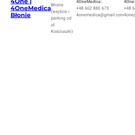
4One |
4OneMedica:
4One
Błonie
4OneMedica
+48 662 880 673
+48 6
(wejście i
Błonie
4onemedica@gmail.com
4one
parking od
ul.
Kościuszki)