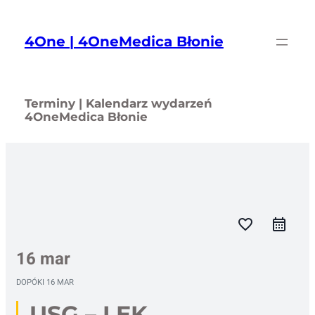
Przejdź
do
4One | 4OneMedica Błonie
treści
Terminy | Kalendarz wydarzeń
4OneMedica Błonie
favorite_border
16 mar
DOPÓKI
16 MAR
USG – LEK.