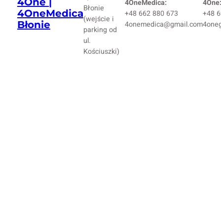
4One |
4OneMedica:
4One
Błonie
4OneMedica
+48 662 880 673
+48 6
(wejście i
Błonie
4onemedica@gmail.com
4one
parking od
ul.
Kościuszki)