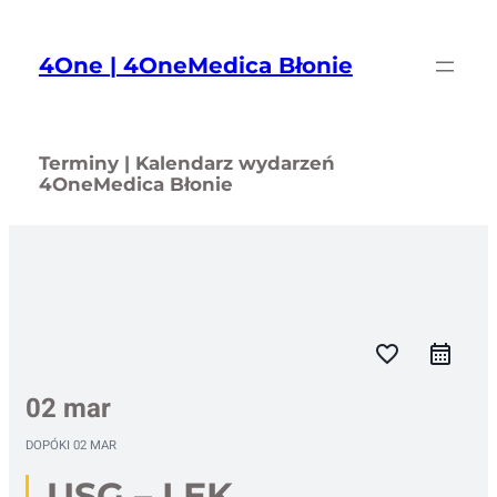
Przejdź
do
4One | 4OneMedica Błonie
treści
Terminy | Kalendarz wydarzeń
4OneMedica Błonie
favorite_border
02 mar
DOPÓKI
02 MAR
USG – LEK.