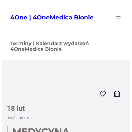
Przejdź
do
4One | 4OneMedica Błonie
treści
Terminy | Kalendarz wydarzeń
4OneMedica Błonie
favorite_border
18 lut
DOPÓKI
18 LUT
MEDYCYNA