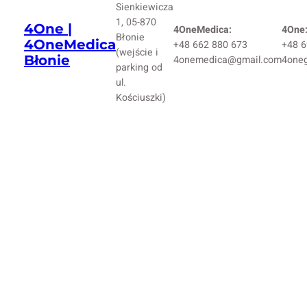
Sienkiewicza
1, 05-870
4One |
4OneMedica:
4One
Błonie
4OneMedica
+48 662 880 673
+48 6
(wejście i
Błonie
4onemedica@gmail.com
4one
parking od
ul.
Kościuszki)