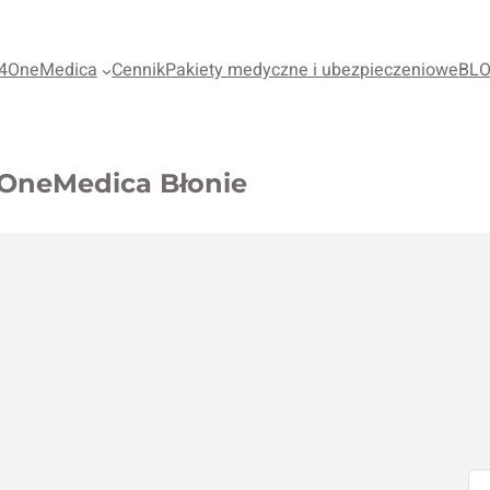
4OneMedica
Cennik
Pakiety medyczne i ubezpieczeniowe
BL
4OneMedica Błonie