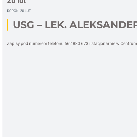
20 lut
DOPÓKI
20 LUT
USG – LEK. ALEKSANDE
Zapisy pod numerem telefonu 662 880 673 i stacjonarnie w Centr