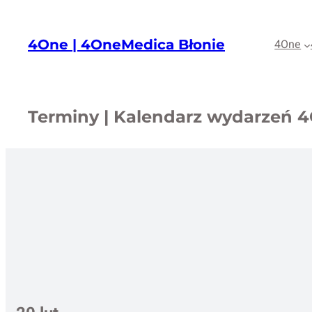
Przejdź
do
4One | 4OneMedica Błonie
4One
treści
Terminy | Kalendarz wydarzeń 