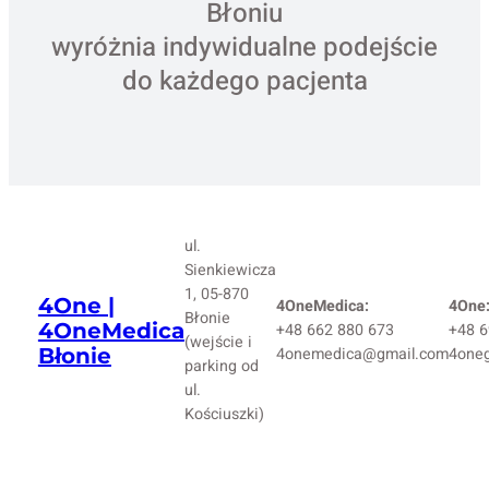
Błoniu
wyróżnia indywidualne podejście
do każdego pacjenta
ul.
Sienkiewicza
1, 05-870
4One |
4OneMedica:
4One
Błonie
4OneMedica
+48 662 880 673
+48 6
(wejście i
Błonie
4onemedica@gmail.com
4one
parking od
ul.
Kościuszki)