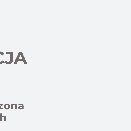
CJA
dzona
ch