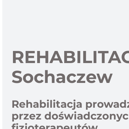
REHABILITA
Sochaczew
Rehabilitacja prowa
przez doświadczony
fizjoterapeutów