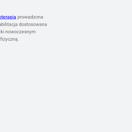
joterapia
prowadzona
abilitacja dostosowana
zięki nowoczesnym
fizyczną.