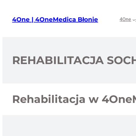
Przejdź
do
4One | 4OneMedica Błonie
4One
treści
REHABILITACJA SO
Rehabilitacja w 4One