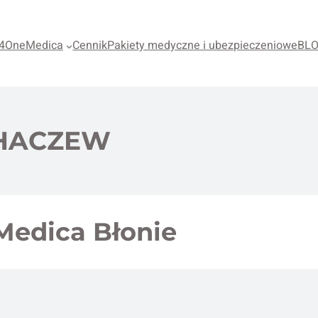
4OneMedica
Cennik
Pakiety medyczne i ubezpieczeniowe
BL
CHACZEW
Medica Błonie