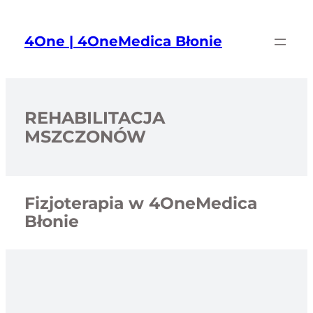
Przejdź
do
4One | 4OneMedica Błonie
treści
REHABILITACJA
MSZCZONÓW
Fizjoterapia w 4OneMedica
Błonie