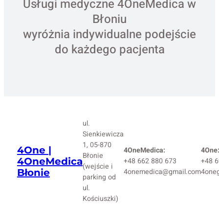
Usługi medyczne 4OneMedica w
Błoniu
wyróżnia indywidualne podejście
do każdego pacjenta
ul.
Sienkiewicza
1, 05-870
4One |
4OneMedica:
4One
Błonie
4OneMedica
+48 662 880 673
+48 6
(wejście i
Błonie
4onemedica@gmail.com
4one
parking od
ul.
Kościuszki)