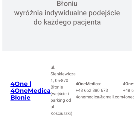
Błoniu
wyróżnia indywidualne podejście
do każdego pacjenta
ul.
Sienkiewicza
1, 05-870
4One |
4OneMedica:
4One
Błonie
4OneMedica
+48 662 880 673
+48 6
(wejście i
Błonie
4onemedica@gmail.com
4one
parking od
ul.
Kościuszki)