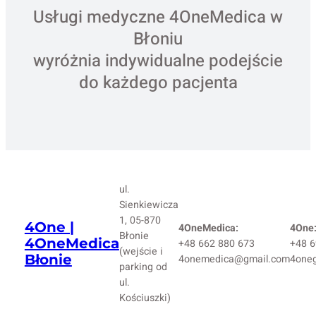
Usługi medyczne 4OneMedica w
Błoniu
wyróżnia indywidualne podejście
do każdego pacjenta
ul.
Sienkiewicza
1, 05-870
4One |
4OneMedica:
4One
Błonie
4OneMedica
+48 662 880 673
+48 6
(wejście i
Błonie
4onemedica@gmail.com
4one
parking od
ul.
Kościuszki)