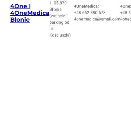
1, 05-870
4One |
4OneMedica:
4One
Błonie
4OneMedica
+48 662 880 673
+48 6
(wejście i
Błonie
4onemedica@gmail.com
4one
parking od
ul.
Kościuszki)