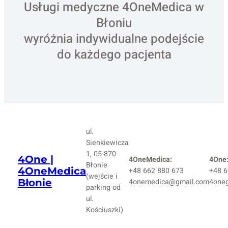
Usługi medyczne 4OneMedica w
Błoniu
wyróżnia indywidualne podejście
do każdego pacjenta
ul.
Sienkiewicza
1, 05-870
4One |
4OneMedica:
4One
Błonie
4OneMedica
+48 662 880 673
+48 6
(wejście i
Błonie
4onemedica@gmail.com
4one
parking od
ul.
Kościuszki)