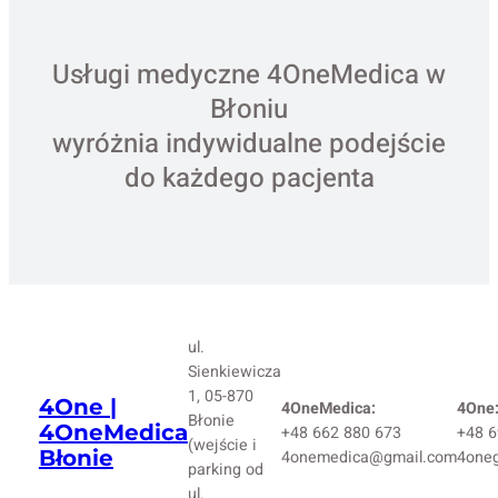
Usługi medyczne 4OneMedica w
Błoniu
wyróżnia indywidualne podejście
do każdego pacjenta
ul.
Sienkiewicza
1, 05-870
4One |
4OneMedica:
4One
Błonie
4OneMedica
+48 662 880 673
+48 6
(wejście i
Błonie
4onemedica@gmail.com
4one
parking od
ul.