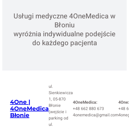
Usługi medyczne 4OneMedica w
Błoniu
wyróżnia indywidualne podejście
do każdego pacjenta
ul.
Sienkiewicza
1, 05-870
4One |
4OneMedica:
4One
Błonie
4OneMedica
+48 662 880 673
+48 6
(wejście i
Błonie
4onemedica@gmail.com
4one
parking od
ul.