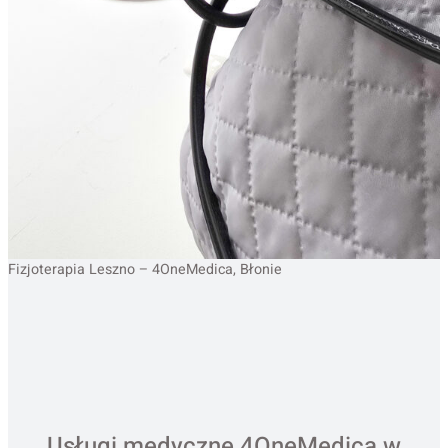
Fizjoterapia Leszno – 4OneMedica, Błonie
Usługi medyczne 4OneMedica w