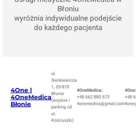
Błoniu
wyróżnia indywidualne podejście
do każdego pacjenta
ul.
Sienkiewicza
1, 05-870
4One |
4OneMedica:
4One
Błonie
4OneMedica
+48 662 880 673
+48 6
(wejście i
Błonie
4onemedica@gmail.com
4one
parking od
ul.
Kościuszki)