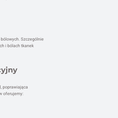
 bólowych. Szczególnie
h i bólach tkanek
cyjny
l, poprawiająca
ów oferujemy: