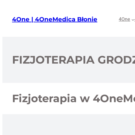
Przejdź
do
4One | 4OneMedica Błonie
4One
treści
FIZJOTERAPIA GROD
Fizjoterapia w 4OneM