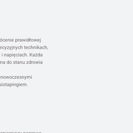
rócenie prawidłowej
ecyzyjnych technikach,
 i napięciach. Każda
ana do stanu zdrowia
z nowoczesnymi
siotapingiem.