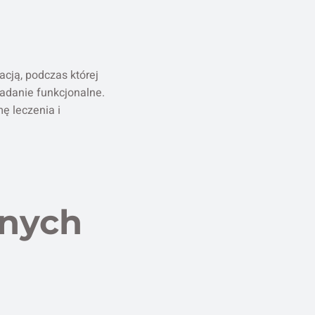
cją, podczas której
adanie funkcjonalne.
ę leczenia i
znych