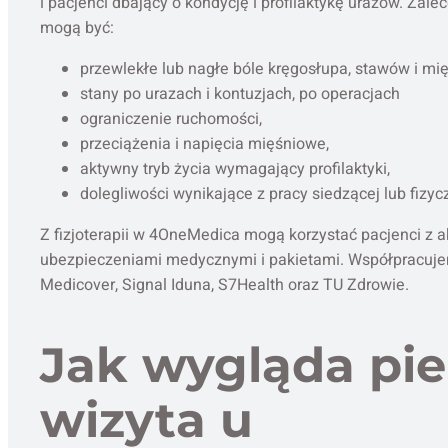
i pacjenci dbający o kondycję i profilaktykę urazów. Zalec
mogą być:
przewlekłe lub nagłe bóle kręgosłupa, stawów i mię
stany po urazach i kontuzjach, po operacjach
ograniczenie ruchomości,
przeciążenia i napięcia mięśniowe,
aktywny tryb życia wymagający profilaktyki,
dolegliwości wynikające z pracy siedzącej lub fizyc
Z fizjoterapii w 4OneMedica mogą korzystać pacjenci z 
ubezpieczeniami medycznymi i pakietami. Współpracujem
Medicover, Signal Iduna, S7Health oraz TU Zdrowie.
Jak wygląda pi
wizyta u