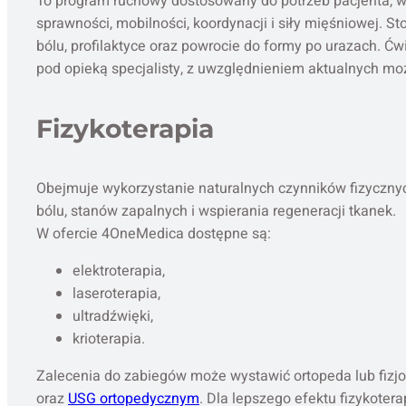
To program ruchowy dostosowany do potrzeb pacjenta, 
sprawności, mobilności, koordynacji i siły mięśniowej. S
bólu, profilaktyce oraz powrocie do formy po urazach. Ć
pod opieką specjalisty, z uwzględnieniem aktualnych moż
Fizykoterapia
Obejmuje wykorzystanie naturalnych czynników fizyczny
bólu, stanów zapalnych i wspierania regeneracji tkanek.
W ofercie 4OneMedica dostępne są:
elektroterapia,
laseroterapia,
ultradźwięki,
krioterapia.
Zalecenia do zabiegów może wystawić ortopeda lub fizj
oraz
USG ortopedycznym
. Dla lepszego efektu fizykotera