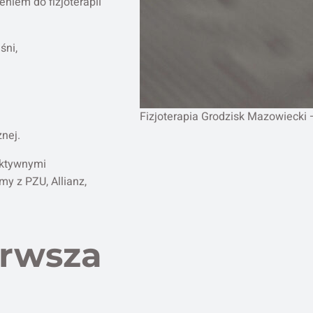
eniem do fizjoterapii
śni,
Fizjoterapia Grodzisk Mazowiecki
znej.
aktywnymi
y z PZU, Allianz,
erwsza