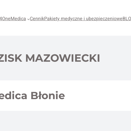
4OneMedica
Cennik
Pakiety medyczne i ubezpieczeniowe
BL
ZISK MAZOWIECKI
edica Błonie