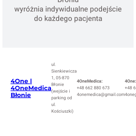
wyróżnia indywidualne podejście
do każdego pacjenta
ul.
Sienkiewicza
1, 05-870
4One |
4OneMedica:
4One
Błonie
4OneMedica
+48 662 880 673
+48 6
(wejście i
Błonie
4onemedica@gmail.com
4one
parking od
ul.
Kościuszki)