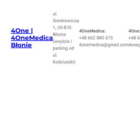
ul.
Sienkiewicza
1, 05-870
4One |
4OneMedica:
4One
Błonie
4OneMedica
+48 662 880 673
+48 6
(wejście i
Błonie
4onemedica@gmail.com
4one
parking od
ul.
Kościuszki)