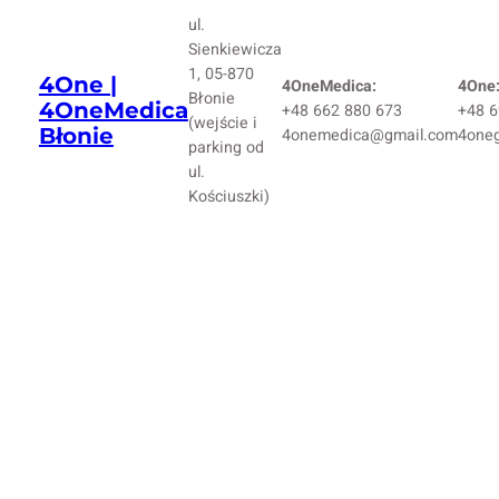
ul.
Sienkiewicza
1, 05-870
4One |
4OneMedica:
4One
Błonie
4OneMedica
+48 662 880 673
+48 6
(wejście i
Błonie
4onemedica@gmail.com
4one
parking od
ul.
Kościuszki)