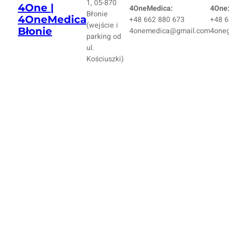
1, 05-870
4One |
4OneMedica:
4One
Błonie
4OneMedica
+48 662 880 673
+48 6
(wejście i
Błonie
4onemedica@gmail.com
4one
parking od
ul.
Kościuszki)