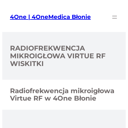
Przejdź
do
4One | 4OneMedica Błonie
treści
RADIOFREKWENCJA
MIKROIGŁOWA VIRTUE RF
WISKITKI
Radiofrekwencja mikroigłowa
Virtue RF w 4One Błonie