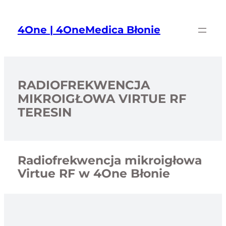
Przejdź
do
4One | 4OneMedica Błonie
treści
RADIOFREKWENCJA
MIKROIGŁOWA VIRTUE RF
TERESIN
Radiofrekwencja mikroigłowa
Virtue RF w 4One Błonie