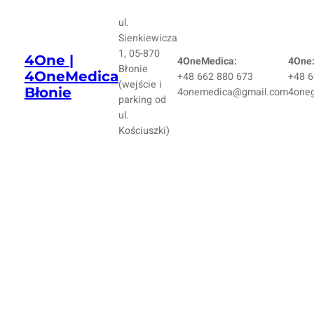
ul.
Sienkiewicza
1, 05-870
4One |
4OneMedica:
4One
Błonie
4OneMedica
+48 662 880 673
+48 6
(wejście i
Błonie
4onemedica@gmail.com
4one
parking od
ul.
Kościuszki)