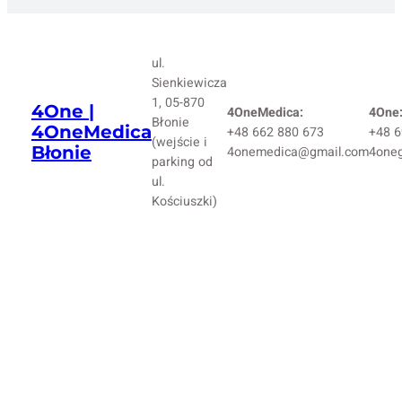
ul.
Sienkiewicza
1, 05-870
4One |
4OneMedica:
4One
Błonie
4OneMedica
+48 662 880 673
+48 6
(wejście i
Błonie
4onemedica@gmail.com
4one
parking od
ul.
Kościuszki)