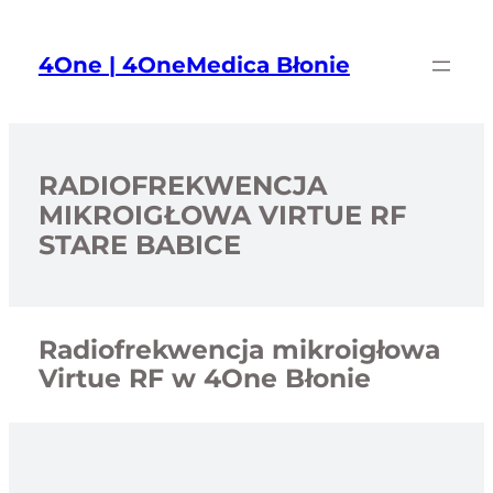
Przejdź
do
4One | 4OneMedica Błonie
treści
RADIOFREKWENCJA
MIKROIGŁOWA VIRTUE RF
STARE BABICE
Radiofrekwencja mikroigłowa
Virtue RF w 4One Błonie