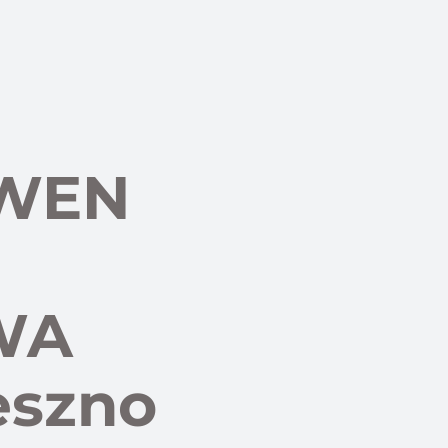
WEN
WA
eszno