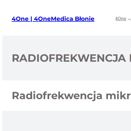
Przejdź
do
4One | 4OneMedica Błonie
4One
treści
RADIOFREKWENCJA 
Radiofrekwencja mikr