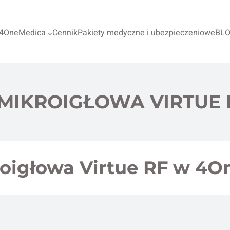
4OneMedica
Cennik
Pakiety medyczne i ubezpieczeniowe
BL
MIKROIGŁOWA VIRTUE 
oigłowa Virtue RF w 4O