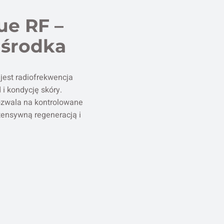
ue RF –
 środka
jest radiofrekwencja
i kondycję skóry.
pozwala na kontrolowane
tensywną regeneracją i