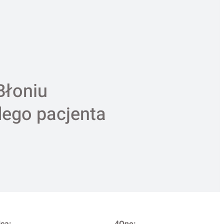
Błoniu
dego pacjenta