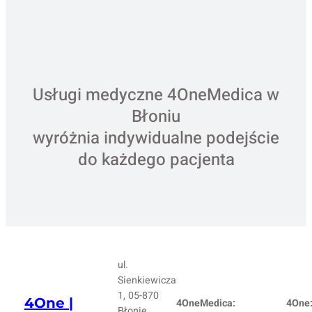
Usługi medyczne 4OneMedica w
Błoniu
wyróżnia indywidualne podejście
do każdego pacjenta
ul.
Sienkiewicza
1, 05-870
4One |
4OneMedica:
4One
Błonie