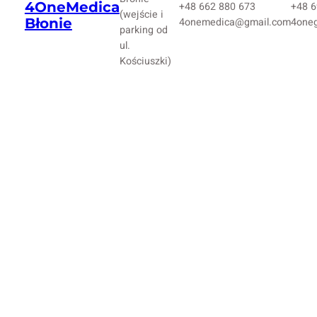
4OneMedica
+48 662 880 673
+48 6
(wejście i
Błonie
4onemedica@gmail.com
4one
parking od
ul.
Kościuszki)