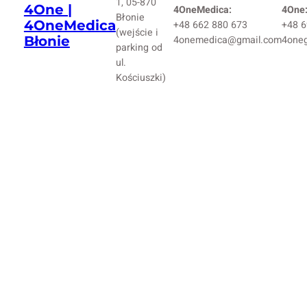
1, 05-870
4One |
4OneMedica:
4One
Błonie
4OneMedica
+48 662 880 673
+48 6
(wejście i
Błonie
4onemedica@gmail.com
4one
parking od
ul.
Kościuszki)