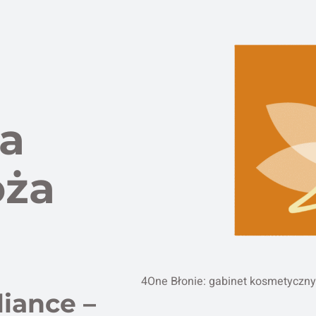
a
oża
4One Błonie: gabinet kosmetyczny
iance –