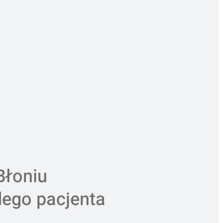
Błoniu
dego pacjenta