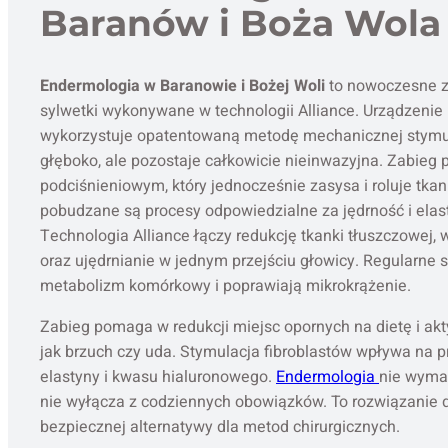
Baranów i Boża Wola
Endermologia w Baranowie i Bożej Woli
to nowoczesne z
sylwetki wykonywane w technologii Alliance. Urządzeni
wykorzystuje opatentowaną metodę mechanicznej stymulac
głęboko, ale pozostaje całkowicie nieinwazyjna. Zabieg
podciśnieniowym, który jednocześnie zasysa i roluje tkan
pobudzane są procesy odpowiedzialne za jędrność i elas
Technologia Alliance łączy redukcję tkanki tłuszczowej, w
oraz ujędrnianie w jednym przejściu głowicy. Regularne 
metabolizm komórkowy i poprawiają mikrokrążenie.
Zabieg pomaga w redukcji miejsc opornych na dietę i akt
jak brzuch czy uda. Stymulacja fibroblastów wpływa na p
elastyny i kwasu hialuronowego.
Endermologia
nie wyma
nie wyłącza z codziennych obowiązków. To rozwiązanie d
bezpiecznej alternatywy dla metod chirurgicznych.