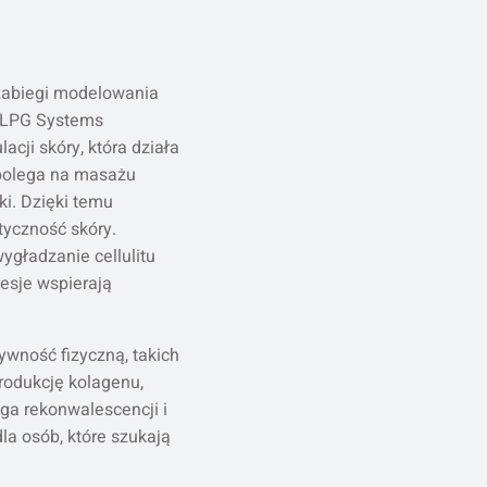
abiegi modelowania
e LPG Systems
ji skóry, która działa
 polega na masażu
ki. Dzięki temu
tyczność skóry.
ygładzanie cellulitu
sesje wspierają
ywność fizyczną, takich
rodukcję kolagenu,
ga rekonwalescencji i
la osób, które szukają