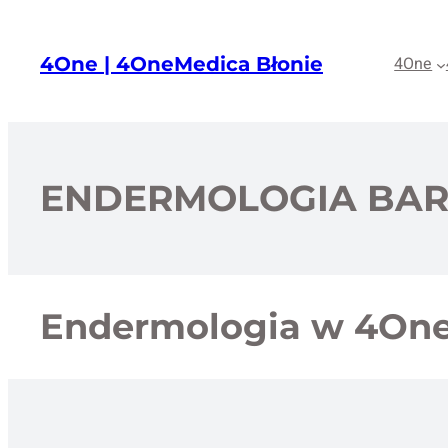
Przejdź
do
4One | 4OneMedica Błonie
4One
treści
ENDERMOLOGIA BAR
Endermologia w 4One