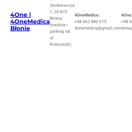
Sienkiewicza
1, 05-870
4One |
4OneMedica:
4One
Błonie
4OneMedica
+48 662 880 673
+48 6
(wejście i
Błonie
4onemedica@gmail.com
4one
parking od
ul.
Kościuszki)