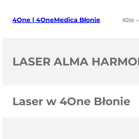
Przejdź
do
4One | 4OneMedica Błonie
4One
treści
LASER ALMA HARMO
Laser w 4One Błonie