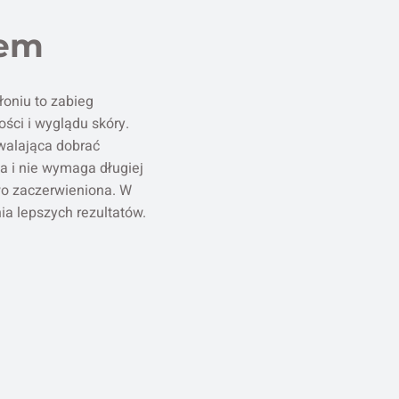
rem
oniu to zabieg
ści i wyglądu skóry.
walająca dobrać
a i nie wymaga długiej
wo zaczerwieniona. W
ia lepszych rezultatów.