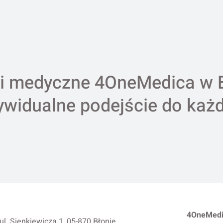
i medyczne 4OneMedica w 
ywidualne podejście do każ
4OneMedi
ul. Sienkiewicza 1, 05-870 Błonie