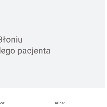
Błoniu
dego pacjenta
ca:
4One: