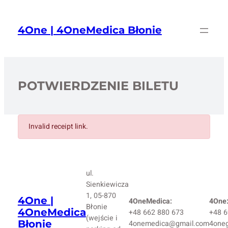
Przejdź
do
4One | 4OneMedica Błonie
treści
POTWIERDZENIE BILETU
Invalid receipt link.
ul.
Sienkiewicza
1, 05-870
4One |
4OneMedica:
4One
Błonie
4OneMedica
+48 662 880 673
+48 6
(wejście i
Błonie
4onemedica@gmail.com
4one