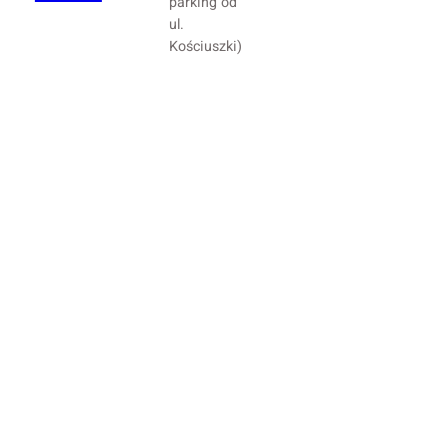
parking od
ul.
Kościuszki)